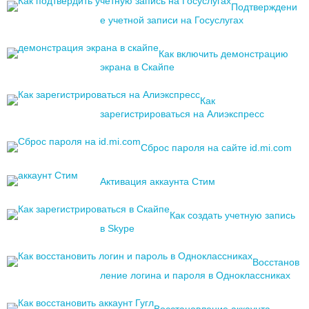
Подтверждени
е учетной записи на Госуслугах
Как включить демонстрацию
экрана в Скайпе
Как
зарегистрироваться на Алиэкспресс
Сброс пароля на сайте id.mi.com
Активация аккаунта Стим
Как создать учетную запись
в Skype
Восстанов
ление логина и пароля в Одноклассниках
Восстановление аккаунта