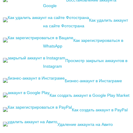
Google
Как удалить аккаунт
на сайте Фотострана
Как зарегистрироваться в
WhatsApp
Просмотр закрытых аккаунтов в
Instagram
Бизнес-аккаунт в Инстаграме
Как создать аккаунт в Google Play Market
Как создать аккаунт в PayPal
Удаление аккаунта на Авито