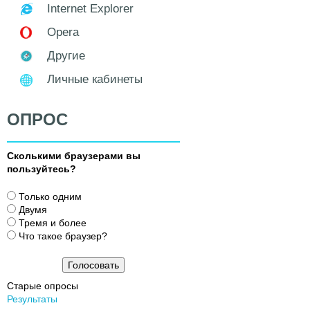
Internet Explorer
Opera
Другие
Личные кабинеты
ОПРОС
Сколькими браузерами вы
пользуйтесь?
В
Только одним
а
Двумя
р
Тремя и более
и
Что такое браузер?
а
н
т
Старые опросы
ы
Результаты