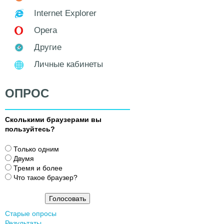
Internet Explorer
Opera
Другие
Личные кабинеты
ОПРОС
Сколькими браузерами вы
пользуйтесь?
В
Только одним
а
Двумя
р
Тремя и более
и
Что такое браузер?
а
н
т
Старые опросы
ы
Результаты