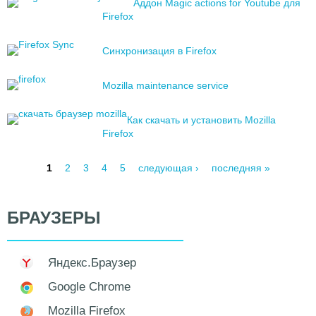
Аддон Magic actions for Youtube для
Firefox
Синхронизация в Firefox
Mozilla maintenance service
Как скачать и установить Mozilla
Firefox
1
2
3
4
5
следующая ›
последняя »
С
т
БРАУЗЕРЫ
р
а
н
Яндекс.Браузер
и
ц
Google Chrome
ы
Mozilla Firefox