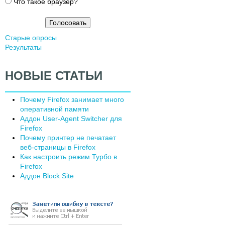
и
Что такое браузер?
а
н
т
Старые опросы
ы
Результаты
НОВЫЕ СТАТЬИ
Почему Firefox занимает много
оперативной памяти
Аддон User-Agent Switcher для
Firefox
Почему принтер не печатает
веб-страницы в Firefox
Как настроить режим Турбо в
Firefox
Аддон Block Site