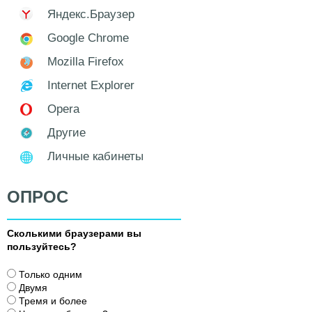
Яндекс.Браузер
Google Chrome
Mozilla Firefox
Internet Explorer
Opera
Другие
Личные кабинеты
ОПРОС
Сколькими браузерами вы
пользуйтесь?
В
Только одним
а
Двумя
р
Тремя и более