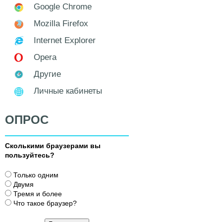
Google Chrome
Mozilla Firefox
Internet Explorer
Opera
Другие
Личные кабинеты
ОПРОС
Сколькими браузерами вы
пользуйтесь?
В
Только одним
а
Двумя
р
Тремя и более
и
Что такое браузер?
а
н