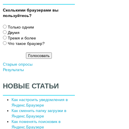
Сколькими браузерами вы
пользуйтесь?
В
Только одним
а
Двумя
р
Тремя и более
и
Что такое браузер?
а
н
т
Старые опросы
ы
Результаты
НОВЫЕ СТАТЬИ
Как настроить уведомления в
Яндекс.Браузере
Как сменить папку загрузки в
Яндекс.Браузере
Как поменять поисковик в
Яндекс.Браузере