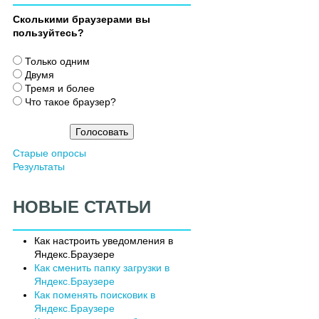
Сколькими браузерами вы
пользуйтесь?
В
Только одним
а
Двумя
р
Тремя и более
и
Что такое браузер?
а
н
т
Старые опросы
ы
Результаты
НОВЫЕ СТАТЬИ
Как настроить уведомления в
Яндекс.Браузере
Как сменить папку загрузки в
Яндекс.Браузере
Как поменять поисковик в
Яндекс.Браузере