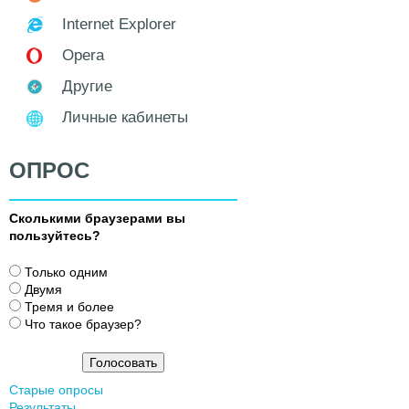
Internet Explorer
Opera
Другие
Личные кабинеты
ОПРОС
Сколькими браузерами вы
пользуйтесь?
В
Только одним
а
Двумя
р
Тремя и более
и
Что такое браузер?
а
н
т
Старые опросы
ы
Результаты