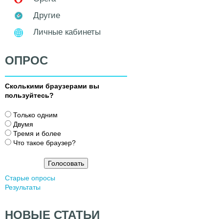
Другие
Личные кабинеты
ОПРОС
Сколькими браузерами вы
пользуйтесь?
В
Только одним
а
Двумя
р
Тремя и более
и
Что такое браузер?
а
н
т
Старые опросы
ы
Результаты
НОВЫЕ СТАТЬИ