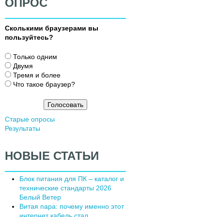
ОПРОС
Сколькими браузерами вы
пользуйтесь?
В
Только одним
а
Двумя
р
Тремя и более
и
Что такое браузер?
а
н
т
Старые опросы
ы
Результаты
НОВЫЕ СТАТЬИ
Блок питания для ПК – каталог и
технические стандарты 2026
Белый Ветер
Витая пара: почему именно этот
интернет кабель стал