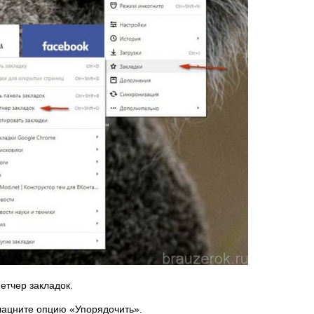
етчер закладок.
клацните опцию «Упорядочить».