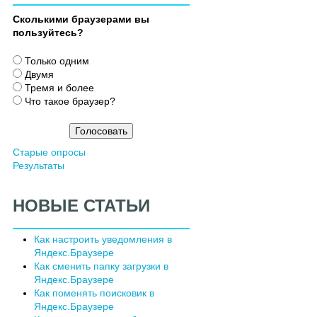
Сколькими браузерами вы
пользуйтесь?
В
Только одним
а
Двумя
р
Тремя и более
и
Что такое браузер?
а
н
т
Старые опросы
ы
Результаты
НОВЫЕ СТАТЬИ
Как настроить уведомления в
Яндекс.Браузере
Как сменить папку загрузки в
Яндекс.Браузере
Как поменять поисковик в
Яндекс.Браузере