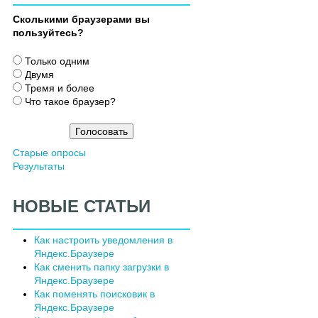
Сколькими браузерами вы
пользуйтесь?
В
Только одним
а
Двумя
р
Тремя и более
и
Что такое браузер?
а
н
т
Старые опросы
ы
Результаты
НОВЫЕ СТАТЬИ
Как настроить уведомления в
Яндекс.Браузере
Как сменить папку загрузки в
Яндекс.Браузере
Как поменять поисковик в
Яндекс.Браузере