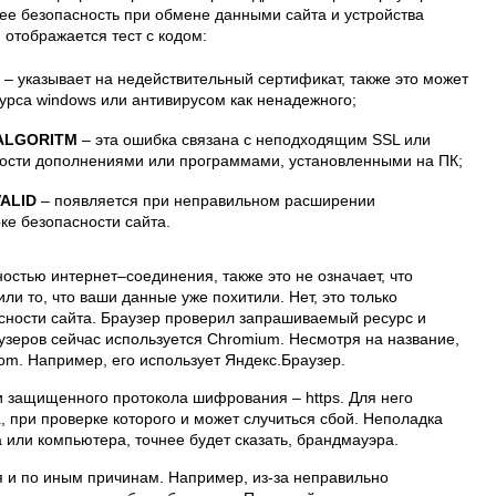
ее безопасность при обмене данными сайта и устройства
 отображается тест с кодом:
– указывает на недействительный сертификат, также это может
сурса windows или антивирусом как ненадежного;
ALGORITM
– эта ошибка связана с неподходящим SSL или
ости дополнениями или программами, установленными на ПК;
ALID
– появляется при неправильном расширении
рке безопасности сайта.
остью интернет–соединения, также это не означает, что
или то, что ваши данные уже похитили. Нет, это только
ности сайта. Браузер проверил запрашиваемый ресурс и
узеров сейчас используется Chromium. Несмотря на название,
rom. Например, его использует Яндекс.Браузер.
 защищенного протокола шифрования – https. Для него
 при проверке которого и может случиться сбой. Неполадка
 или компьютера, точнее будет сказать, брандмауэра.
 и по иным причинам. Например, из-за неправильно