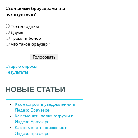
Сколькими браузерами вы
пользуйтесь?
В
Только одним
а
Двумя
р
Тремя и более
и
Что такое браузер?
а
н
т
Старые опросы
ы
Результаты
НОВЫЕ СТАТЬИ
Как настроить уведомления в
Яндекс.Браузере
Как сменить папку загрузки в
Яндекс.Браузере
Как поменять поисковик в
Яндекс.Браузере