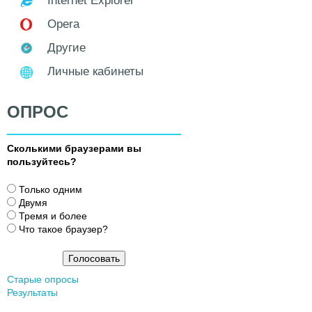
Internet Explorer
Opera
Другие
Личные кабинеты
ОПРОС
Сколькими браузерами вы
пользуйтесь?
В
Только одним
а
Двумя
р
Тремя и более
и
Что такое браузер?
а
н
т
Старые опросы
ы
Результаты