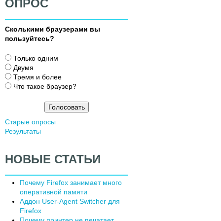
ОПРОС
Сколькими браузерами вы
пользуйтесь?
В
Только одним
а
Двумя
р
Тремя и более
и
Что такое браузер?
а
н
т
Старые опросы
ы
Результаты
НОВЫЕ СТАТЬИ
Почему Firefox занимает много
оперативной памяти
Аддон User-Agent Switcher для
Firefox
Почему принтер не печатает