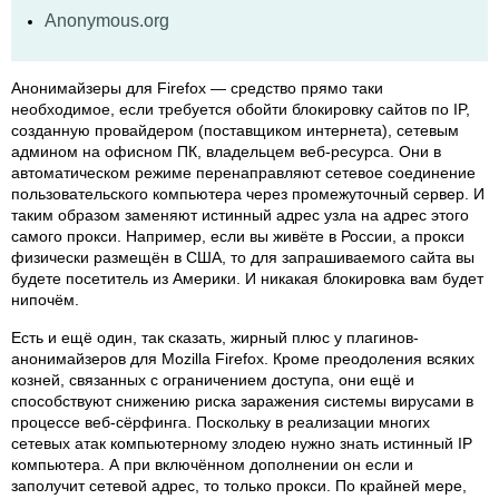
Anonymous.org
Анонимайзеры для Firefox — средство прямо таки
необходимое, если требуется обойти блокировку сайтов по IP,
созданную провайдером (поставщиком интернета), сетевым
админом на офисном ПК, владельцем веб-ресурса. Они в
автоматическом режиме перенаправляют сетевое соединение
пользовательского компьютера через промежуточный сервер. И
таким образом заменяют истинный адрес узла на адрес этого
самого прокси. Например, если вы живёте в России, а прокси
физически размещён в США, то для запрашиваемого сайта вы
будете посетитель из Америки. И никакая блокировка вам будет
нипочём.
Есть и ещё один, так сказать, жирный плюс у плагинов-
анонимайзеров для Mozilla Firefox. Кроме преодоления всяких
козней, связанных с ограничением доступа, они ещё и
способствуют снижению риска заражения системы вирусами в
процессе веб-сёрфинга. Поскольку в реализации многих
сетевых атак компьютерному злодею нужно знать истинный IP
компьютера. А при включённом дополнении он если и
заполучит сетевой адрес, то только прокси. По крайней мере,