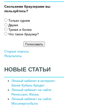
Сколькими браузерами вы
пользуйтесь?
В
Только одним
а
Двумя
р
Тремя и более
и
Что такое браузер?
а
н
т
Старые опросы
ы
Результаты
НОВЫЕ СТАТЬИ
Личный кабинет в интернет-
банке Кубань Кредит
Личный кабинет на сайте
Ренессанс Жизнь
Личный кабинет на сайте
Мосэнергосбыта