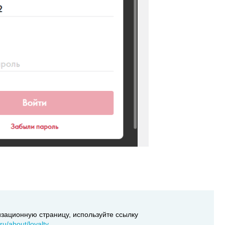
изационную страницу, используйте ссылку
.ru/about/loyalty
.