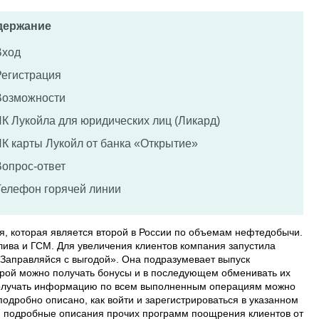
держание
Вход
Регистрация
Возможности
ЛК Лукойла для юридических лиц (Ликард)
ЛК карты Лукойл от банка «Открытие»
Вопрос-ответ
Телефон горячей линии
я, которая является второй в России по объемам нефтедобычи.
лива и ГСМ. Для увеличения клиентов компания запустила
Заправляйся с выгодой». Она подразумевает выпуск
орой можно получать бонусы и в последующем обменивать их
 получать информацию по всем выполненным операциям можно
подробно описано, как войти и зарегистрироваться в указанном
я подробные описания прочих программ поощрения клиентов от