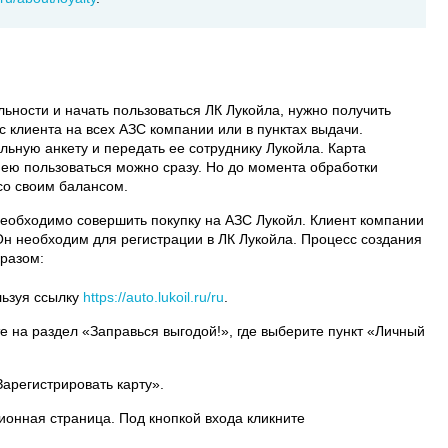
ьности и начать пользоваться ЛК Лукойла, нужно получить
с клиента на всех АЗС компании или в пунктах выдачи.
ьную анкету и передать ее сотруднику Лукойла. Карта
 ею пользоваться можно сразу. Но до момента обработки
со своим балансом.
еобходимо совершить покупку на АЗС Лукойл. Клиент компании
 Он необходим для регистрации в ЛК Лукойла. Процесс создания
разом:
льзуя ссылку
https://auto.lukoil.ru/ru
.
е на раздел «Заправься выгодой!», где выберите пункт «Личный
Зарегистрировать карту».
ионная страница. Под кнопкой входа кликните