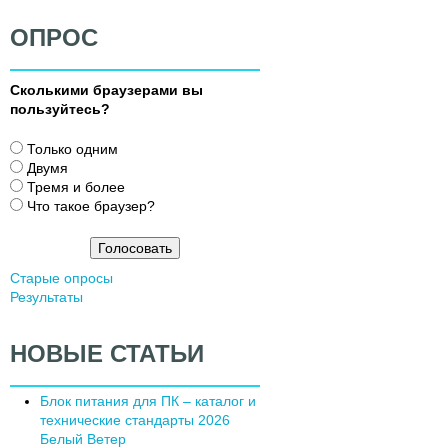
ОПРОС
Сколькими браузерами вы
пользуйтесь?
В
Только одним
а
Двумя
р
Тремя и более
и
Что такое браузер?
а
н
т
Старые опросы
ы
Результаты
НОВЫЕ СТАТЬИ
Блок питания для ПК – каталог и
технические стандарты 2026
Белый Ветер