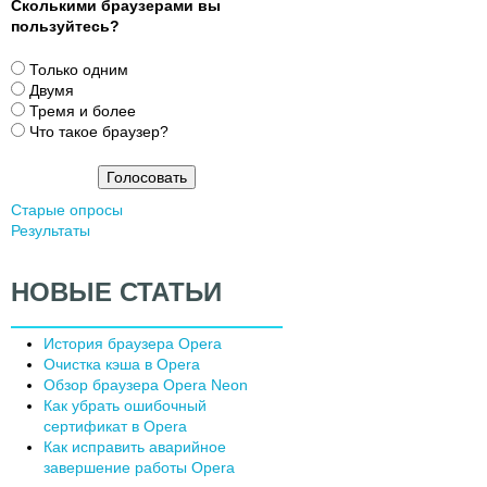
Сколькими браузерами вы
пользуйтесь?
В
Только одним
а
Двумя
р
Тремя и более
и
Что такое браузер?
а
н
т
Старые опросы
ы
Результаты
НОВЫЕ СТАТЬИ
История браузера Opera
Очистка кэша в Opera
Обзор браузера Opera Neon
Как убрать ошибочный
сертификат в Opera
Как исправить аварийное
завершение работы Opera