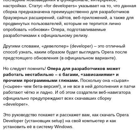
настройках. Статус «for developers» указывает на то, что данная
сборка предназначена преимущественно для разработчиков
браузерных расширений, сайтов, веб-приложений, а также для
продвинутых пользователей, которым не терпится лично
опробовать «обновки» Опера, подготавливаемые
разработчиками к официальному релизу.
Другими словами, «девелопер» (developer) – это отличный
способ узнать, каким образом будет выглядеть Opera после
предстоящего обновления (в официальном варианте).
Но следует помнить!
Опера для разработчиков может
работать нестабильно – с багами, «зависаниями» и
прочими программными глюками.
Поскольку она «сырая»
(«сырее» чем бета-версия!), и не все в ней дополнения и патчи
работают чётко и ладно. И об этом создатели веб-навигатора
официально предупреждают всех скачавших сборку
«developer».
Это руководство покажет и расскажет вам, как скачать Opera
Developer (установщик setup) на свой компьютер и как
установить её в систему Windows.