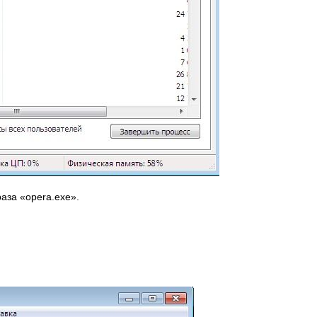
аза «opera.exe».