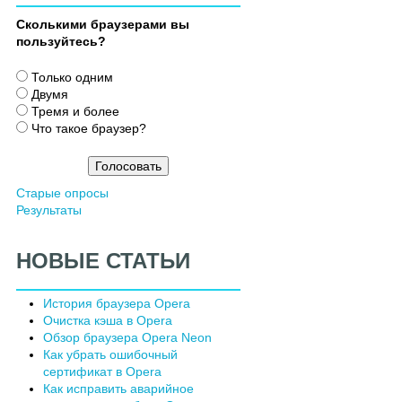
Сколькими браузерами вы
пользуйтесь?
В
Только одним
а
Двумя
р
Тремя и более
и
Что такое браузер?
а
н
т
Старые опросы
ы
Результаты
НОВЫЕ СТАТЬИ
История браузера Opera
Очистка кэша в Opera
Обзор браузера Opera Neon
Как убрать ошибочный
сертификат в Opera
Как исправить аварийное