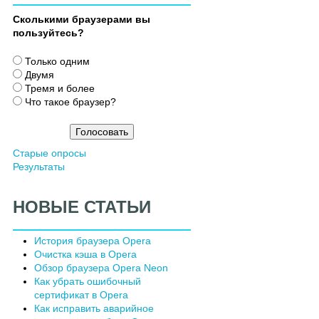
Сколькими браузерами вы
пользуйтесь?
В
Только одним
а
Двумя
р
Тремя и более
и
Что такое браузер?
а
н
т
Старые опросы
ы
Результаты
НОВЫЕ СТАТЬИ
История браузера Opera
Очистка кэша в Opera
Обзор браузера Opera Neon
Как убрать ошибочный
сертификат в Opera
Как исправить аварийное