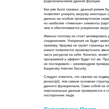
родоначальником данной функции.
Как уже было сказано, данный режим бу
позволяет ускорить загрузку некоторых
данных на особом промежуточном серве
но наиболее «тяжелые» элементы (карт
чем и обеспечивается ускоренная загру
Именно поэтому не стоит активировать
соединением. Ускорения не будет заметн
примеру, браузер не грузит страницы ил
клиент появляется промежуточное звен
часть ресурсов на себя. Конечно, может
программой и эффект будет тот же. Про
не последовало – рекомендуем провери
Kaspersky Internet Security.
Следует отметить, что сжатию не подве
javascript), тем самым основная структ
данного функционала. Само собой не об
персональные данные проверяются и со
посторонние люди.