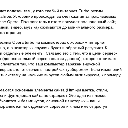
дет полезен тем, у кого слабый интернет. Turbo режим
 сайтов. Ускорение происходит за счет сжатия запрашиваемых
ре Opera. Пользователь в итоге получает полноценный сайт,
инки, видео, музыка) сжимаются до минимального размера,
зка страниц.
 режим Opera turbo на компьютерах с хорошим интернет
о, а в некоторых случаях будет и обратный результат. К
и отдельные элементы. Связано это с тем, что в цепи сервер-
о (дополнительный сервер сжатия данных), которое отнимает
 случиться так, что ваш компьютер заражен вирусной
верьте это, отключив в настройках турборежим. Если изменений
ть систему на наличие вирусов любым антивирусом, к примеру,
ргаются основные элементы сайта (Html-разметка, стили,
ура и функционал сайта не страдают. Это один из плюсов
ходится и без минусов, основной из которых – ваши
храняются на отдельном сервере и к ним имеют доступ