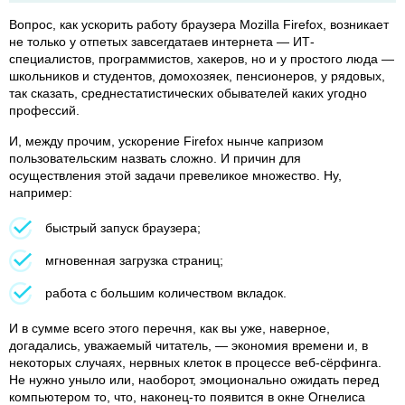
Вопрос, как ускорить работу браузера Mozilla Firefox, возникает
не только у отпетых завсегдатаев интернета — ИТ-
специалистов, программистов, хакеров, но и у простого люда —
школьников и студентов, домохозяек, пенсионеров, у рядовых,
так сказать, среднестатистических обывателей каких угодно
профессий.
И, между прочим, ускорение Firefox нынче капризом
пользовательским назвать сложно. И причин для
осуществления этой задачи превеликое множество. Ну,
например:
быстрый запуск браузера;
мгновенная загрузка страниц;
работа с большим количеством вкладок.
И в сумме всего этого перечня, как вы уже, наверное,
догадались, уважаемый читатель, — экономия времени и, в
некоторых случаях, нервных клеток в процессе веб-сёрфинга.
Не нужно уныло или, наоборот, эмоционально ожидать перед
компьютером то, что, наконец-то появится в окне Огнелиса