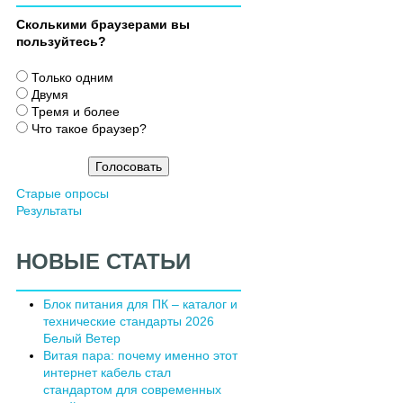
Сколькими браузерами вы
пользуйтесь?
В
Только одним
а
Двумя
р
Тремя и более
и
Что такое браузер?
а
н
т
Старые опросы
ы
Результаты
НОВЫЕ СТАТЬИ
Блок питания для ПК – каталог и
технические стандарты 2026
Белый Ветер
Витая пара: почему именно этот
интернет кабель стал
стандартом для современных