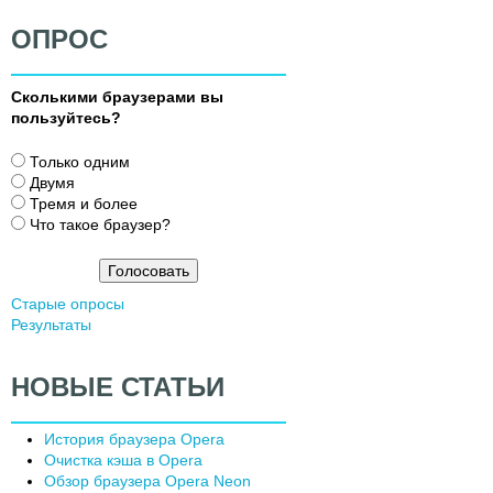
ОПРОС
Сколькими браузерами вы
пользуйтесь?
В
Только одним
а
Двумя
р
Тремя и более
и
Что такое браузер?
а
н
т
Старые опросы
ы
Результаты
НОВЫЕ СТАТЬИ
История браузера Opera
Очистка кэша в Opera
Обзор браузера Opera Neon