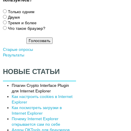
В
Только одним
а
Двумя
р
Тремя и более
и
Что такое браузер?
а
н
т
Старые опросы
ы
Результаты
НОВЫЕ СТАТЬИ
Плагин Сrypto Interface Plugin
для Internet Explorer
Как настроить cookies в Internet
Explorer
Как посмотреть загрузки в
Internet Explorer
Почему Internet Explorer
открывается сам по себе
Аддон OKTools для браузеров